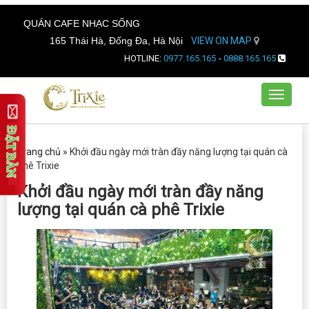
QUÁN CAFE NHẠC SỐNG
165 Thái Hà, Đống Đa, Hà Nội
VIEW ON MAP
HOTLINE:
0977.165.165
-
0888.165.165
Toggle
navigat
Trang chủ
»
Khởi đầu ngày mới tràn đầy năng lượng tại quán cà
phê Trixie
Khởi đầu ngày mới tràn đầy năng
lượng tại quán cà phê Trixie