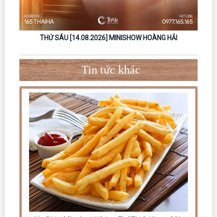
ẢI
THỨ SÁU [18.09.2026] – MINISHOW NGUYỄN ĐÌNH TUẤN
DŨNG
Tin tức khác