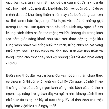
giúp bạn xua tan mọi mệt mỏi, uể oải của một đêm chưa đã
giấc hay một ngày mới đầy khó khăn. Đến với quán cà phê được
mệnh danh là khu rừng thiên nhiên này vào buổi sáng bạn còn
có thể cảm nhận được mọi điều tuyệt vời nhất từ những giọt
sương ban mai còn quên mình đậu trên cành cây, ngọn cỏ đến
khung cảnh thiên nhiên thơ mộng với bầu không khí trong lành
tạo cảm giác sảng khoái như vừa mới thức dậy tại một khu
rừng xanh mướt với tiếng suối róc rách, tiếng chim ca cất vang
buổi sớm mai. Hít thở vươn vai tỉnh táo, tràn đầy tinh thần và
năng lượng cho một ngày mới với những điều tốt đẹp nhất đang
chờ đợi.
Buổi sáng thức dậy với cái bụng đói và một tinh thần chưa thực
sự thoải mái thì còn chần chừ gì nữa hãy đến quán cà phê Trixie
thưởng thức bữa sáng ngon lành cùng một tách cà phê thơm
ngon, nạp năng lượng tràn đầy và ngắm nhìn khung cảnh thiên
nhiên tự do tự tại để lấy lại sức sống, lấy lại tinh thần cho một
ngày làm việc hiệu quả ngay thôi!