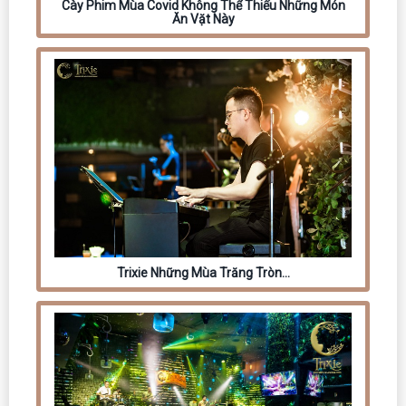
Cày Phim Mùa Covid Không Thể Thiếu Những Món
Ăn Vặt Này
Trixie Những Mùa Trăng Tròn…