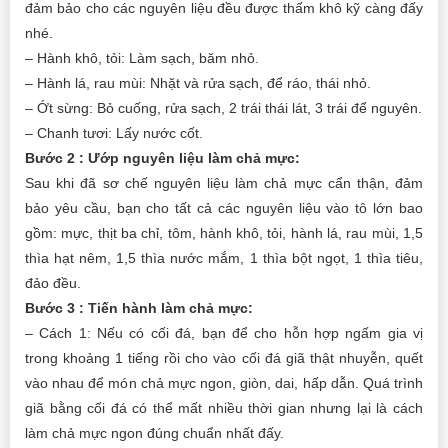
đảm bảo cho các nguyên liệu đều được thấm khô kỹ càng đấy
nhé.
– Hành khô, tỏi: Làm sạch, băm nhỏ.
– Hành lá, rau mùi: Nhặt và rửa sạch, để ráo, thái nhỏ.
– Ớt sừng: Bỏ cuống, rửa sạch, 2 trái thái lát, 3 trái để nguyên.
– Chanh tươi: Lấy nước cốt.
Bước 2 : Ướp nguyên liệu làm chả mực:
Sau khi đã sơ chế nguyên liệu làm chả mực cẩn thận, đảm
bảo yêu cầu, bạn cho tất cả các nguyên liệu vào tô lớn bao
gồm: mực, thịt ba chỉ, tôm, hành khô, tỏi, hành lá, rau mùi, 1,5
thìa hạt nêm, 1,5 thìa nước mắm, 1 thìa bột ngọt, 1 thìa tiêu,
đảo đều.
Bước 3 : Tiến hành làm chả mực:
– Cách 1: Nếu có cối đá, bạn để cho hỗn hợp ngấm gia vị
trong khoảng 1 tiếng rồi cho vào cối đá giã thật nhuyễn, quết
vào nhau để món chả mực ngon, giòn, dai, hấp dẫn. Quá trình
giã bằng cối đá có thể mất nhiều thời gian nhưng lại là cách
làm chả mực ngon đúng chuẩn nhất đấy.