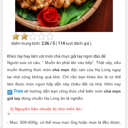
Điểm trung bình:
2.06 / 5
(
114
lượt đánh giá )
Khéo tay hay làm với món chả mực giã tay ngon đáo để
Người xưa có câu: ” Muốn ăn phải lăn vào bếp”. Thật vậy, nếu
muốn thưởng thức món
chả mực
đặc sản của Hạ Long ngay
tại nhà cũng không quá khó. Chỉ cần bạn khéo léo là có thể
làm được món ngon hấp dẫn này chiêu đãi cả nhà. Hôm nay
Trixie
sẽ hướng dẫn bạn công thức chế biến món
chả mực
giã tay
đúng chuẩn Hạ Long ăn là nghiền.
1) Nguyên liệu chuẩn bị cho món ăn :
- Mực: 500-600g, có thể mua mực ống hoặc mực lá đều được,