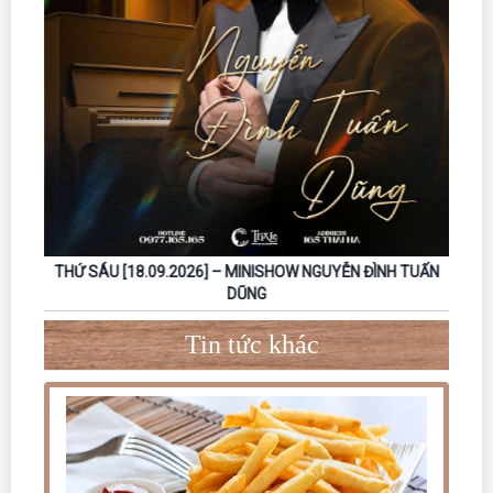
THỨ SÁU [18.09.2026] – MINISHOW NGUYỄN ĐÌNH TUẤN
DŨNG
Tin tức khác