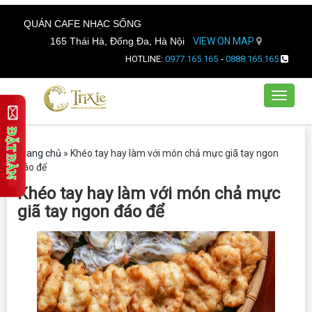
QUÁN CAFE NHẠC SỐNG
165 Thái Hà, Đống Đa, Hà Nội
VIEW ON MAP
HOTLINE:
0977.165.165
-
0888.165.165
Toggle
navigat
Trang chủ
»
Khéo tay hay làm với món chả mực giã tay ngon
đáo để
Khéo tay hay làm với món chả mực
giã tay ngon đáo để