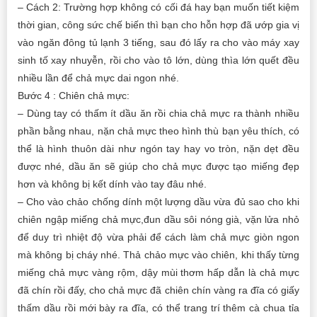
– Cách 2: Trường hợp không có cối đá hay bạn muốn tiết kiệm
thời gian, công sức chế biến thì bạn cho hỗn hợp đã ướp gia vị
vào ngăn đông tủ lạnh 3 tiếng, sau đó lấy ra cho vào máy xay
sinh tố xay nhuyễn, rồi cho vào tô lớn, dùng thìa lớn quết đều
nhiều lần để chả mực dai ngon nhé.
Bước 4 : Chiên chả mực:
– Dùng tay có thấm ít dầu ăn rồi chia chả mực ra thành nhiều
phần bằng nhau, nặn chả mực theo hình thù bạn yêu thích, có
thể là hình thuôn dài như ngón tay hay vo tròn, nặn dẹt đều
được nhé, dầu ăn sẽ giúp cho chả mực được tạo miếng đẹp
hơn và không bị kết dính vào tay đâu nhé.
– Cho vào chảo chống dính một lượng dầu vừa đủ sao cho khi
chiên ngập miếng chả mực,đun dầu sôi nóng già, vặn lửa nhỏ
để duy trì nhiệt độ vừa phải để cách làm chả mực giòn ngon
mà không bị cháy nhé. Thả chảo mực vào chiên, khi thấy từng
miếng chả mực vàng rộm, dậy mùi thơm hấp dẫn là chả mực
đã chín rồi đấy, cho chả mực đã chiên chín vàng ra đĩa có giấy
thấm dầu rồi mới bày ra đĩa, có thể trang trí thêm cà chua tỉa