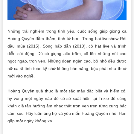
Những trải nghiệm trong tình yêu, cuộc sống giúp giọng ca
Hoàng Quyên đằm thắm, tình tứ hơn. Trong hai liveshow Rét
đầu mùa (2015), Sóng hấp dẫn (2019), cô hát live và trình
diễn sôi động. Dù có giọng alto trầm, cô lên những nốt cao
ngọt ngào, trọn vẹn. Những đoạn ngân cao, bỏ nhỏ đều được
nữ ca sĩ tính toán kỹ chứ không bản năng, bộc phát như thuở
mới vào nghề.
Hoàng Quyên quả thực là một sắc màu đặc biệt và hiếm có,
hy vọng một ngày nào đó cô sẽ xuất hiện tại Trixie để cùng
khán giả tận hưởng âm nhạc thật trọn vẹn tren từng cung bậc
cảm xúc. Hãy luôn ủng hộ và yêu mến Hoàng Quyên nhé. Hẹn
gặp một ngày không xa.