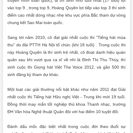
truyền hình toàn quốc), là thí sinh nhỏ tuổi nhất (17 tuổi) lọt
vào top 9 , trong top 9, Hoàng Quyên lọt tiếp vào top 3 thí sinh
điểm cao nhất dòng nhạc nhẹ khu vực phía Bắc tham dự vòng
chung kết Sao Mai toàn quốc.
Sang tới năm 2010, cô đạt giải nhất cuộc thi "Tiếng hát mùa
thu" do đài PTTH Hà Nội tổ chức (khi 18 tuổi) . Trong cuộc thi
này Hoàng Quyên là thí sinh trẻ nhất, cô đoạt danh hiệu quán
quân sau khi vượt qua ca sĩ về nhì là Đinh Thị Thu Thùy, thí
sinh cuộc thi Giọng hát Việt The Voice 2012, và gần 500 thí
sinh đăng ký tham dự khác.
Một loạt các giải thưởng nổi bật khác như năm 2011 đạt Giải
nhất cuộc thi Tiếng hát Hữu nghị Việt - Trung khi mới 19 tuổi.
Đồng thời may mắn tốt nghiệp thủ khoa Thanh nhạc, trường
ĐH Văn hóa Nghệ thuật Quân đội với hai điểm 10 tuyệt đối.
Đánh dấu mốc đặc biệt nhất trong cuộc đời theo đuổi sự