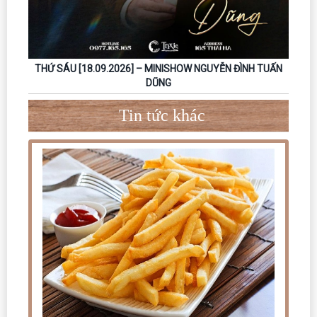
THỨ SÁU [18.09.2026] – MINISHOW NGUYỄN ĐÌNH TUẤN
DŨNG
Tin tức khác