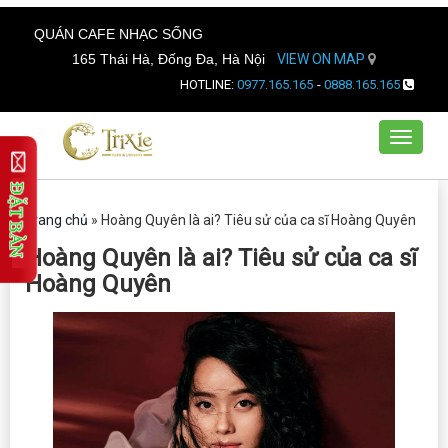
QUÁN CAFE NHẠC SỐNG
165 Thái Hà, Đống Đa, Hà Nội
VIEW ON MAP
HOTLINE:
0977.165.165
-
0888.165.165
Toggle
navigat
Trang chủ
»
Hoàng Quyên là ai? Tiêu sử của ca sĩ Hoàng Quyên
Hoàng Quyên là ai? Tiêu sử của ca sĩ
Hoàng Quyên