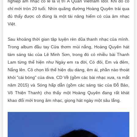
nghiệp âm nhạc có lẽ là vị trí Á Quân Vietnam Idol. Khi đó cô
chỉ mới tròn 20 tuổi. Nhìn quãng đường Hoàng Quyên trải qua
đủ thấy được cô đúng là một tài năng hiếm có của âm nhạc
Việt.
Sau khoảng thời gian tập luyện rèn dũa thanh nhạc của mình.
Trong album đầu tay Cửa thơm mùi nắng, Hoàng Quyên hát
tám sáng tác của Lê Minh Sơn, trong đó có nhiều bài Thanh
Lam từng thể hiện như Ngày em ra đời, Có đôi, Em và đêm,
Nắng lên. Cô chọn lối thể hiện dịu dàng, êm ái, phần nào thoát
khỏi "cái bóng" của diva. CD Về (gồm các bài nhạc xưa, ra mắt
năm 2015) và Sóng hấp dẫn (gồm các sáng tác của Đỗ Bảo,
Võ Thiện Thanh) cho thấy một Hoàng Quyên đang rất khát
khao đổi mới trong âm nhạc, giọng hát ngày một sâu lắng.