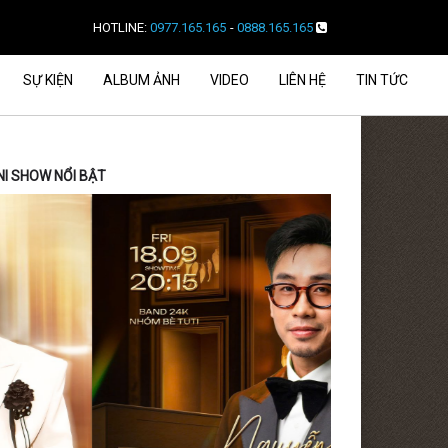
HOTLINE:
0977.165.165
-
0888.165.165
SỰ KIỆN
ALBUM ẢNH
VIDEO
LIÊN HỆ
TIN TỨC
NI SHOW NỔI BẬT