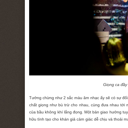
Giọng ca đầy
Tưởng chừng như 2 sắc màu âm nhạc ấy sẽ có sự đối l
chất giọng như bù trừ cho nhau, cùng đưa nhau tới 
của bầu không khí lắng đọng. Một bản giao hưởng tuy
hữu tình tạo cho khán giả cảm giác dễ chịu và thoải 