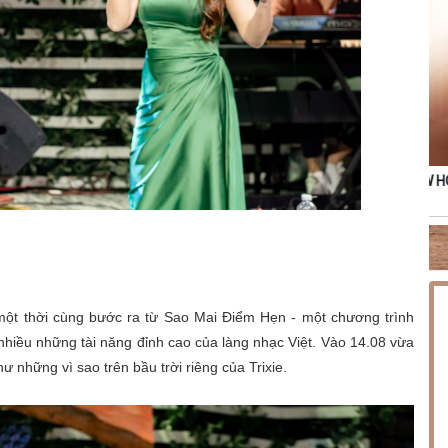
NG PHÚC
THỨ SÁU [14.08.2026] MINISHOW HOÀNG HẢI
TH
ột thời cùng bước ra từ Sao Mai Điểm Hẹn - một chương trình
 nhiều những tài năng đỉnh cao của làng nhạc Việt. Vào 14.08 vừa
những vì sao trên bầu trời riêng của Trixie.