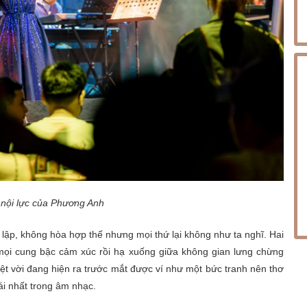
 nội lực của Phương Anh
ập, không hòa hợp thế nhưng mọi thứ lại không như ta nghĩ. Hai
mọi cung bậc cảm xúc rồi hạ xuống giữa không gian lưng chừng
ệt vời đang hiện ra trước mắt được ví như một bức tranh nên thơ
mái nhất trong âm nhạc.