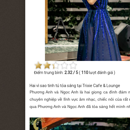
 MINISHOW PHƯƠNG LINH
THỨ BẢY [22.08.2026] MINISHOW TĂ
Điểm trung bình:
2.32 / 5
(
110
lượt đánh giá )
Hai vì sao tinh tú tỏa sáng tại Trixie Cafe & Lounge
Phương Anh và Ngọc Anh là hai giọng ca đình đám m
chuyên nghiệp về lĩnh vực âm nhạc, chiếc nôi của rất
qua Phương Anh và Ngọc Anh đã tỏa sáng hết mình như 