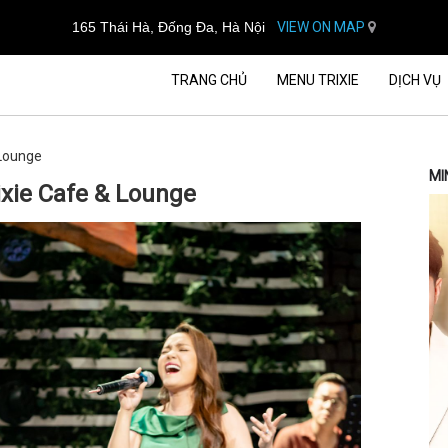
165 Thái Hà, Đống Đa, Hà Nội
VIEW ON MAP
TRANG CHỦ
MENU TRIXIE
DỊCH VỤ
& Lounge
MI
Trixie Cafe & Lounge