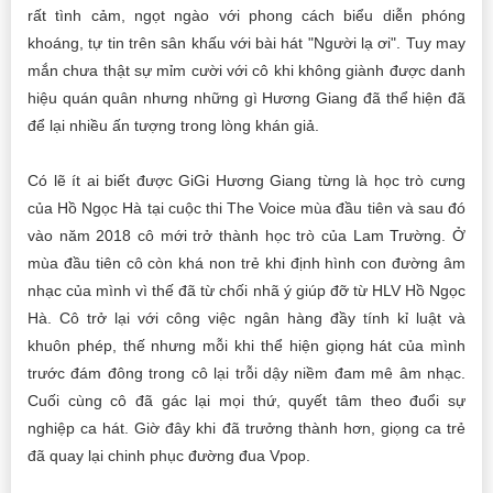
rất tình cảm, ngọt ngào với phong cách biểu diễn phóng
khoáng, tự tin trên sân khấu với bài hát "Người lạ ơi". Tuy may
mắn chưa thật sự mỉm cười với cô khi không giành được danh
hiệu quán quân nhưng những gì Hương Giang đã thể hiện đã
để lại nhiều ấn tượng trong lòng khán giả.
Có lẽ ít ai biết được GiGi Hương Giang từng là học trò cưng
của Hồ Ngọc Hà tại cuộc thi The Voice mùa đầu tiên và sau đó
vào năm 2018 cô mới trở thành học trò của Lam Trường. Ở
mùa đầu tiên cô còn khá non trẻ khi định hình con đường âm
nhạc của mình vì thế đã từ chối nhã ý giúp đỡ từ HLV Hồ Ngọc
Hà. Cô trở lại với công việc ngân hàng đầy tính kỉ luật và
khuôn phép, thế nhưng mỗi khi thể hiện giọng hát của mình
trước đám đông trong cô lại trỗi dậy niềm đam mê âm nhạc.
Cuối cùng cô đã gác lại mọi thứ, quyết tâm theo đuổi sự
nghiệp ca hát. Giờ đây khi đã trưởng thành hơn, giọng ca trẻ
đã quay lại chinh phục đường đua Vpop.