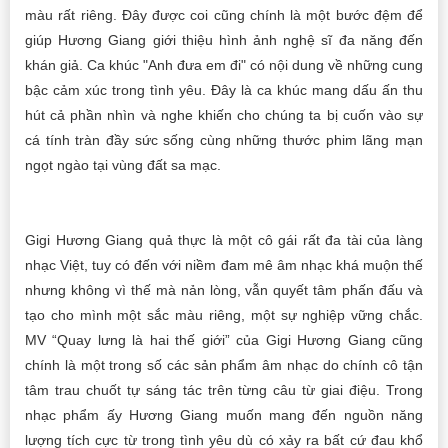
màu rất riêng. Đây được coi cũng chính là một bước đệm để
giúp Hương Giang giới thiệu hình ảnh nghệ sĩ đa năng đến
khán giả. Ca khúc "Anh đưa em đi" có nội dung về những cung
bậc cảm xúc trong tình yêu. Đây là ca khúc mang dấu ấn thu
hút cả phần nhìn và nghe khiến cho chúng ta bị cuốn vào sự
cá tính tràn đầy sức sống cùng những thước phim lãng mạn
ngọt ngào tại vùng đất sa mạc.
Gigi Hương Giang quả thực là một cô gái rất đa tài của làng
nhạc Việt, tuy có đến với niềm đam mê âm nhạc khá muộn thế
nhưng không vì thế mà nản lòng, vẫn quyết tâm phấn đấu và
tạo cho mình một sắc màu riêng, một sự nghiệp vững chắc.
MV “Quay lưng là hai thế giới” của Gigi Hương Giang cũng
chính là một trong số các sản phẩm âm nhạc do chính cô tận
tâm trau chuốt tự sáng tác trên từng câu từ giai điệu. Trong
nhạc phẩm ấy Hương Giang muốn mang đến nguồn năng
lượng tích cực từ trong tình yêu dù có xảy ra bất cứ đau khổ