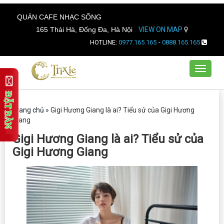
QUÁN CAFE NHẠC SỐNG
165 Thái Hà, Đống Đa, Hà Nội
VIEW ON MAP
HOTLINE:
0977.165.165
-
0888.165.165
Toggle
navigat
Trang chủ
»
Gigi Hương Giang là ai? Tiểu sử của Gigi Hương
Giang
Gigi Hương Giang là ai? Tiểu sử của
Gigi Hương Giang