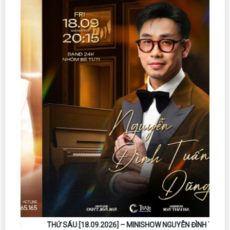
THỨ SÁU [18.09.2026] – MINISHOW NGUYỄN ĐÌNH TUẤN