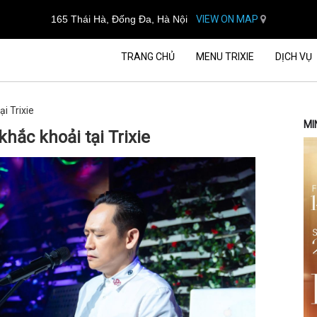
165 Thái Hà, Đống Đa, Hà Nội
VIEW ON MAP
TRANG CHỦ
MENU TRIXIE
DỊCH VỤ
i Trixie
MI
ắc khoải tại Trixie