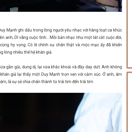
uy Mạnh ghi dấu trong lòng người yêu nhạc với hàng loạt ca khúc
ên anh, Dĩ vãng cuộc tình… Mỗi bản nhạc như một lát cắt cuộc đời,
a cùng hy vọng. Có lẽ chính sự chân thật và mộc mạc ấy đã khiến
g lòng nhiều thế hệ khán giả.
 gần gũi, dung dị, lại vừa khắc khoải và đầy day dứt. Anh không
, khán giả lại thấy một Duy Mạnh trọn vẹn với cảm xúc. Ở anh, âm
ệm, là sự sẻ chia chân thành từ trái tim đến trái tim.