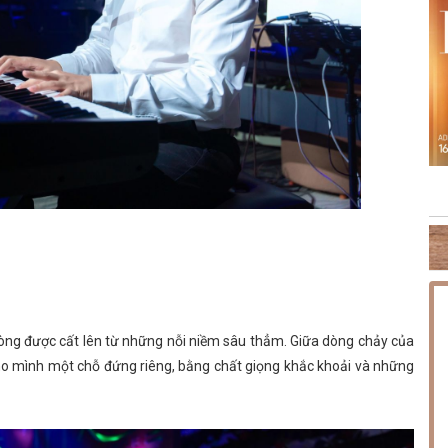
NG PHÚC
THỨ SÁU [14.08.2026] MINISHOW HOÀNG HẢI
TH
g lòng được cất lên từ những nỗi niềm sâu thẳm. Giữa dòng chảy của
ho mình một chỗ đứng riêng, bằng chất giọng khắc khoải và những