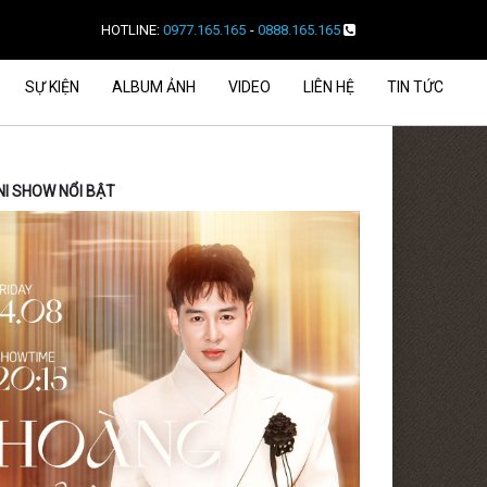
HOTLINE:
0977.165.165
-
0888.165.165
SỰ KIỆN
ALBUM ẢNH
VIDEO
LIÊN HỆ
TIN TỨC
NI SHOW NỔI BẬT