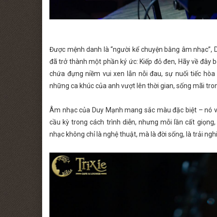
Được mệnh danh là “người kể chuyện bằng âm nhạc”, D
đã trở thành một phần ký ức: Kiếp đỏ đen, Hãy về đây b
chứa đựng niềm vui xen lẫn nỗi đau, sự nuối tiếc hò
những ca khúc của anh vượt lên thời gian, sống mãi tron
Âm nhạc của Duy Mạnh mang sắc màu đặc biệt – nó vừa
cầu kỳ trong cách trình diễn, nhưng mỗi lần cất giọng
nhạc không chỉ là nghệ thuật, mà là đời sống, là trải nghi