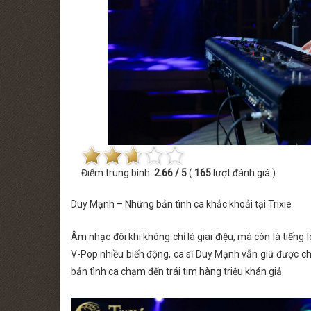
 MINISHOW PHƯƠNG LINH
THỨ BẢY [22.08.2026] MINISHOW TĂ
Điểm trung bình:
2.66 / 5
(
165
lượt đánh giá )
Duy Mạnh – Những bản tình ca khắc khoải tại Trixie
Âm nhạc đôi khi không chỉ là giai điệu, mà còn là tiến
V-Pop nhiều biến động, ca sĩ Duy Mạnh vẫn giữ được c
bản tình ca chạm đến trái tim hàng triệu khán giả.