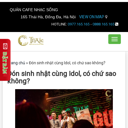
QUÁN CAFE NHẠC SỐNG
165 Thái Hà, Đống Đa, Hà Nội
VIEW ON MAP
HOTLINE:
0977.165.165
-
0888.165.165
Toggle
navigat
Trang chủ
»
Đón sinh nhật cùng Idol, có chứ sao không?
Đón sinh nhật cùng Idol, có chứ sao
không?