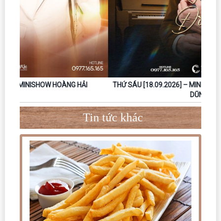
THỨ SÁU [18.09.2026] – MINISHOW NGUYỄN ĐÌNH TUẤN
DŨNG
Tin tức khác