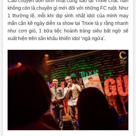
Câu chuyện đón sinh nhật cùng sao tại Trixie chắc hẳn
không còn là chuyện gì mới đối với những FC ruột. Như
1 thường lệ, mỗi khi dịp sinh nhật idol của mình may
mắn cận kề ngày diễn ra show tại Trixie là y rằng nhanh
như cơn gió, 1 bữa tiệc hoành tráng siêu bất ngờ sẽ
xuất hiện trên sân khấu khiến idol ‘ngã ngửa’.