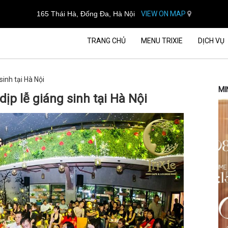
165 Thái Hà, Đống Đa, Hà Nội
VIEW ON MAP
TRANG CHỦ
MENU TRIXIE
DỊCH VỤ
sinh tại Hà Nội
MI
dịp lễ giáng sinh tại Hà Nội