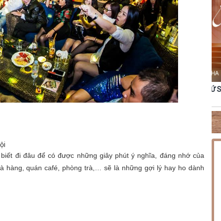
NG PHÚC
THỨ SÁU [14.08.2026] MINISHOW HOÀNG HẢI
TH
ội
biết đi đâu để có được những giây phút ý nghĩa, đáng nhớ của
hà hàng, quán café, phòng trà,… sẽ là những gợi lý hay ho dành