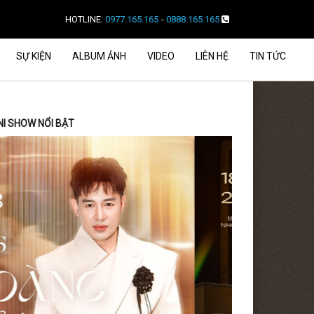
HOTLINE:
0977.165.165
-
0888.165.165
SỰ KIỆN
ALBUM ẢNH
VIDEO
LIÊN HỆ
TIN TỨC
NI SHOW NỔI BẬT