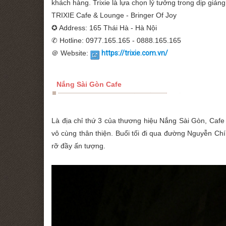
khách hàng. Trixie là lựa chọn lý tưởng trong dịp giáng
TRIXIE Cafe & Lounge - Bringer Of Joy
✪ Address: 165 Thái Hà - Hà Nội
✆ Hotline: 0977.165.165 - 0888.165.165
＠ Website:
https://trixie.com.vn/
Nắng Sài Gòn
Cafe
Là địa chỉ thứ 3 của thương hiệu Nắng Sài Gòn, Cafe
vô cùng thân thiện. Buổi tối đi qua đường Nguyễn Chí
rỡ đầy ấn tượng.