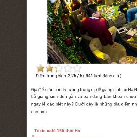
 MINISHOW PHƯƠNG LINH
THỨ BẢY [22.08.2026] MINISHOW TĂ
Điểm trung bình:
2.26 / 5
(
341
lượt đánh giá )
Địa điểm ăn chơi lý tưởng trong dịp lễ giáng sinh tại Hà N
Lễ giáng sinh đến gần và bạn đang băn khoăn chưa 
ngày lễ đặc biệt này? Dưới đây là những địa điểm n
cho bạn.
Trixie café 165 thái Hà