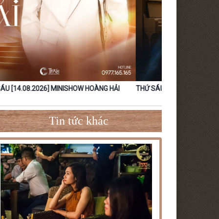
Ứ SÁU [18.09.2026] – MINISHOW NGUYỄN ĐÌNH TUẤN
[16.08.20
DŨNG
Tin tức khác