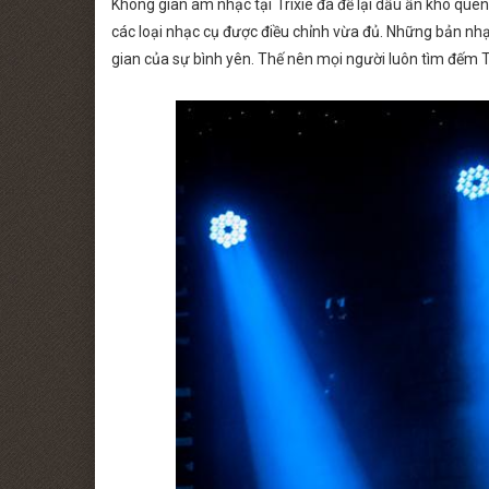
Không gian âm nhạc tại Trixie đã để lại dấu ấn khó quê
các loại nhạc cụ được điều chỉnh vừa đủ. Những bản nhạ
gian của sự bình yên. Thế nên mọi người luôn tìm đếm Tr