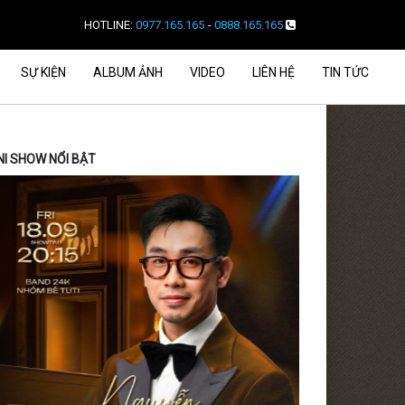
HOTLINE:
0977.165.165
-
0888.165.165
SỰ KIỆN
ALBUM ẢNH
VIDEO
LIÊN HỆ
TIN TỨC
NI SHOW NỔI BẬT