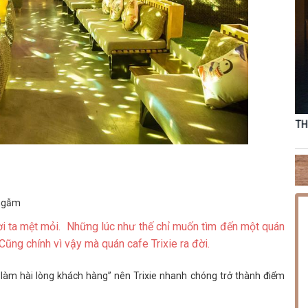
OÀNG HẢI
THỨ SÁU [18.09.2026] – MINISHOW NGUYỄN ĐÌNH TUẤN
DŨNG
 ngẫm
i ta mệt mỏi. Những lúc như thế chỉ muốn tìm đến một quán
Cũng chính vì vậy mà quán cafe Trixie ra đời.
ôn làm hài lòng khách hàng” nên Trixie nhanh chóng trở thành điểm