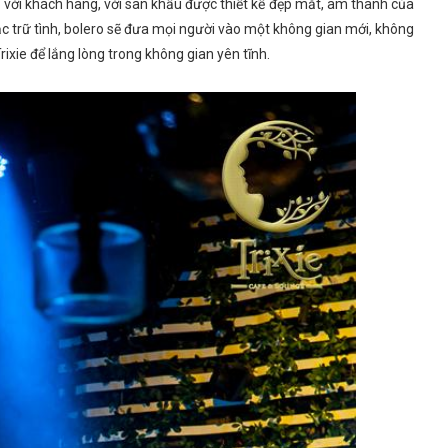
n với khách hàng, với sân khấu được thiết kế đẹp mắt, âm thanh của
c trữ tình, bolero sẽ đưa mọi người vào một không gian mới, không
ixie để lắng lòng trong không gian yên tĩnh.