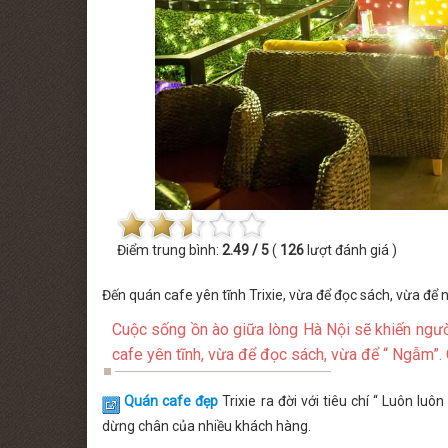
26] MINISHOW TĂNG PHÚC
THỨ SÁU [14.08.2026] MINISHOW H
Điểm trung bình:
2.49 / 5
(
126
lượt đánh giá )
Đến quán cafe yên tĩnh Trixie, vừa để đọc sách, vừa để
Cuộc sống ồn ào giữa lòng Hà Nội sẽ khiến ngườ
cafe yên tĩnh, vừa để đọc sách, vừa để “ Ngẫm”. 
Quán cafe đẹp
Trixie ra đời với tiêu chí “ Luôn lu
dừng chân của nhiều khách hàng.