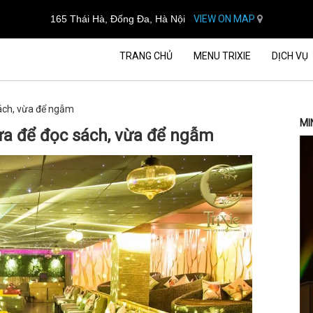
165 Thái Hà, Đống Đa, Hà Nội
VIEW ON MAP
TRANG CHỦ
MENU TRIXIE
DỊCH VỤ
sách, vừa để ngẫm
MI
vừa để đọc sách, vừa để ngẫm