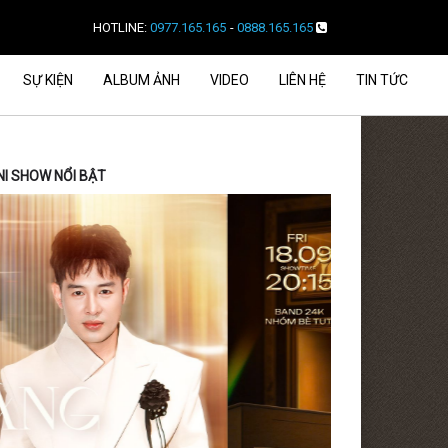
HOTLINE:
0977.165.165
-
0888.165.165
SỰ KIỆN
ALBUM ẢNH
VIDEO
LIÊN HỆ
TIN TỨC
NI SHOW NỔI BẬT