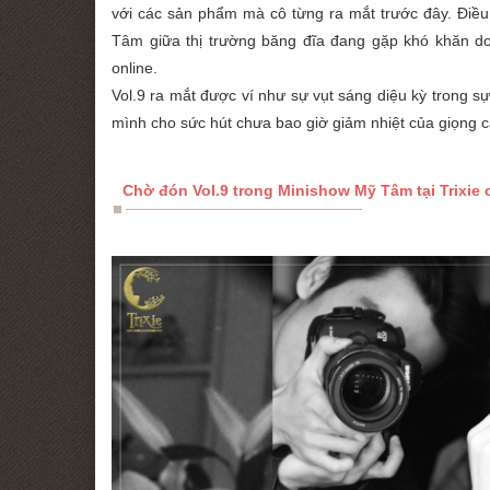
với các sản phẩm mà cô từng ra mắt trước đây. Điề
Tâm giữa thị trường băng đĩa đang gặp khó khăn d
online.
Vol.9 ra mắt được ví như sự vụt sáng diệu kỳ trong 
mình cho sức hút chưa bao giờ giảm nhiệt của giọng c
Chờ đón Vol.9 trong Minishow Mỹ Tâm tại Trixie 