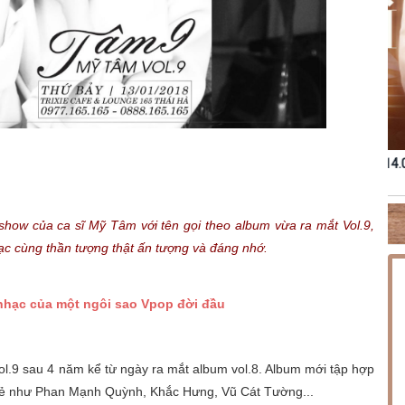
NG PHÚC
THỨ SÁU [14.08.2026] MINISHOW HOÀNG HẢI
TH
nishow của ca sĩ Mỹ Tâm với tên gọi theo album vừa ra mắt Vol.9,
 cùng thần tượng thật ấn tượng và đáng nhớ.
 nhạc của một ngôi sao Vpop đời đầu
l.9 sau 4 năm kể từ ngày ra mắt album vol.8. Album mới tập hợp
 trẻ như Phan Mạnh Quỳnh, Khắc Hưng, Vũ Cát Tường...