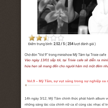
 MINISHOW PHƯƠNG LINH
THỨ BẢY [22.08.2026] MINISHOW TĂ
Điểm trung bình:
2.52 / 5
(
254
lượt đánh giá )
Chờ đón “Vol.9” trong minishow Mỹ Tâm tại Trixie cafe
Vào ngày 13/01 sắp tới, tại Trixie cafe sẽ diễn ra mi
hứa hẹn sẽ mang đến cho người hâm mộ một đêm nhạc
Vol.9 – Mỹ Tâm, sự vụt sáng trong sự nghiệp ca
14h ngày 3/12, Mỹ Tâm chính thức phát hành album vo
những sáng tác của chính nữ ca sĩ cùng các nhạc sĩ