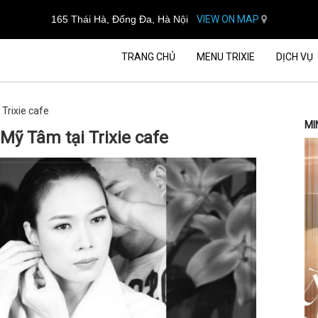
165 Thái Hà, Đống Đa, Hà Nội
VIEW ON MAP
TRANG CHỦ
MENU TRIXIE
DỊCH VỤ
Trixie cafe
MI
Mỹ Tâm tại Trixie cafe