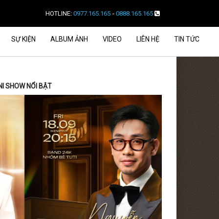
HOTLINE:
0977.165.165
-
0888.165.165
SỰ KIỆN
ALBUM ẢNH
VIDEO
LIÊN HỆ
TIN TỨC
NI SHOW NỔI BẬT