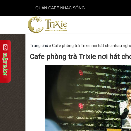
QUÁN CAFE NHẠC SỐNG
Trang chủ
»
Cafe phòng trà Trixie nơi hát cho nhau ngh
Cafe phòng trà Trixie nơi hát c