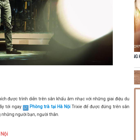
NG PHÚC
THỨ SÁU [14.08.2026] MINISHOW HOÀNG HẢI
TH
hích được trình diễn trên sân khấu âm nhạc với những giai điệu du
ãy tới ngay
Phòng trà tại Hà Nội
Trixie để được đứng trên sân
g những người bạn, người thân.
 Nội