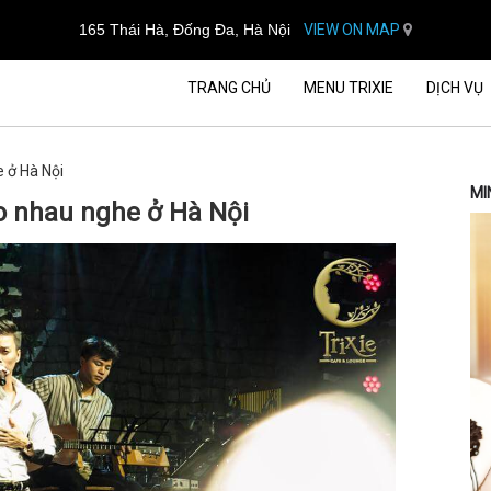
165 Thái Hà, Đống Đa, Hà Nội
VIEW ON MAP
TRANG CHỦ
MENU TRIXIE
DỊCH VỤ
e ở Hà Nội
MI
ho nhau nghe ở Hà Nội