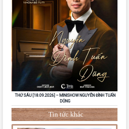
THỨ SÁU [18.09.2026] – MINISHOW NGUYỄN ĐÌNH TUẤN
DŨNG
Tin tức khác