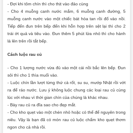
- Đợi khi tôm chín thì cho thịt vào đảo cùng
- Cho 4 muỗng canh nước mắm, 6 muỗng canh đường, 5
muỗng canh nước vào một chiếc bát hòa tan rồi đổ vào nồi.
Tiếp đến đun trên bếp đến khi hỗn hợp trên sệt lại thì cho 2
trái ớt quả và tiêu vào. Đun thêm 5 phút lửa nhỏ thì cho hành
lá lên trên rồi tắt bếp.
Cách luộc rau củ
- Cho 1 lượng nước vừa đủ vào một cái nồi bắc lên bếp. Đun
sôi thì cho 1 thìa muối vào.
- Luộc chín lần lượt từng thứ cà rốt, su su, mướp Nhật rồi vớt
ra để ráo nước. Lưu ý không luộc chung các loại rau củ cùng
lúc với nhau vì thời gian chín của chúng là khác nhau.
- Bày rau củ ra đĩa sao cho đẹp mắt.
- Cho kho quẹt vào một chén nhỏ hoặc có thể để nguyên trong
niêu. Vậy là bạn đã có món rau củ luộc chấm kho quẹt thơm
ngon cho cả nhà rồi.