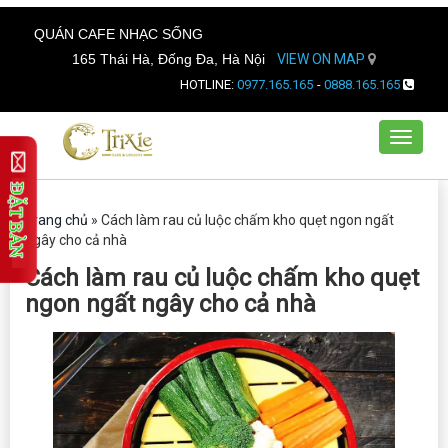
QUÁN CAFE NHẠC SỐNG
165 Thái Hà, Đống Đa, Hà Nội
VIEW ON MAP
HOTLINE:
0977.165.165
-
0888.165.165
Toggle
navigat
Trang chủ
»
Cách làm rau củ luộc chấm kho quẹt ngon ngất
ngây cho cả nhà
Cách làm rau củ luộc chấm kho quẹt
ngon ngất ngây cho cả nhà