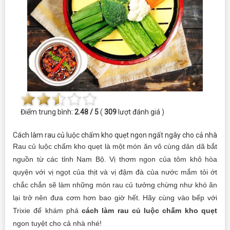
Điểm trung bình:
2.48 / 5
(
309
lượt đánh giá )
Cách làm rau củ luộc chấm kho quẹt ngon ngất ngây cho cả nhà
Rau củ luộc chấm kho quẹt là một món ăn vô cùng dân dã bắt
nguồn từ các tỉnh Nam Bộ. Vị thơm ngon của tôm khô hòa
quyện với vị ngọt của thịt và vị đậm đà của nước mắm tỏi ớt
chắc chắn sẽ làm những món rau củ tưởng chừng như khó ăn
lại trở nên đưa cơm hơn bao giờ hết. Hãy cùng vào bếp với
Trixie để khám phá
cách làm rau củ luộc chấm kho quẹt
ngon tuyệt cho cả nhà nhé!