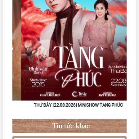
H
THỨ BẢY [22.08.2026] MINISHOW TĂNG PHÚC
Tin tức khác