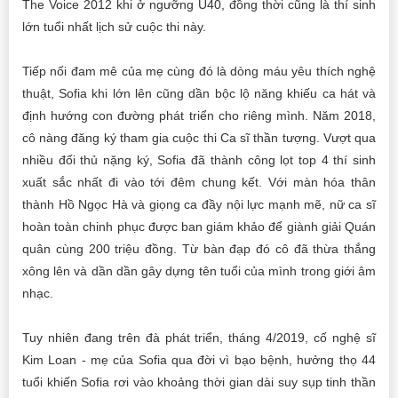
The Voice 2012 khi ở ngưỡng U40, đồng thời cũng là thí sinh
lớn tuổi nhất lịch sử cuộc thi này.
Tiếp nối đam mê của mẹ cùng đó là dòng máu yêu thích nghệ
thuật, Sofia khi lớn lên cũng dần bộc lộ năng khiếu ca hát và
định hướng con đường phát triển cho riêng mình. Năm 2018,
cô nàng đăng ký tham gia cuộc thi Ca sĩ thần tượng. Vượt qua
nhiều đối thủ nặng ký, Sofia đã thành công lọt top 4 thí sinh
xuất sắc nhất đi vào tới đêm chung kết. Với màn hóa thân
thành Hồ Ngọc Hà và giọng ca đầy nội lực mạnh mẽ, nữ ca sĩ
hoàn toàn chinh phục được ban giám khảo để giành giải Quán
quân cùng 200 triệu đồng. Từ bàn đạp đó cô đã thừa thắng
xông lên và dần dần gây dựng tên tuổi của mình trong giới âm
nhạc.
Tuy nhiên đang trên đà phát triển, tháng 4/2019, cố nghệ sĩ
Kim Loan - mẹ của Sofia qua đời vì bạo bệnh, hưởng thọ 44
tuổi khiến Sofia rơi vào khoảng thời gian dài suy sụp tinh thần