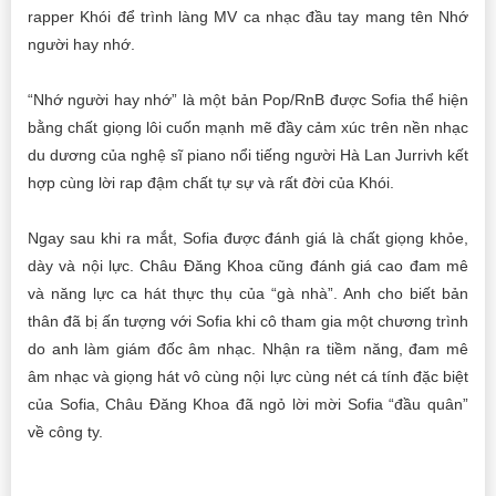
rapper Khói để trình làng MV ca nhạc đầu tay mang tên Nhớ
người hay nhớ.
“Nhớ người hay nhớ” là một bản Pop/RnB được Sofia thể hiện
bằng chất giọng lôi cuốn mạnh mẽ đầy cảm xúc trên nền nhạc
du dương của nghệ sĩ piano nổi tiếng người Hà Lan Jurrivh kết
hợp cùng lời rap đậm chất tự sự và rất đời của Khói.
Ngay sau khi ra mắt, Sofia được đánh giá là chất giọng khỏe,
dày và nội lực. Châu Đăng Khoa cũng đánh giá cao đam mê
và năng lực ca hát thực thụ của “gà nhà”. Anh cho biết bản
thân đã bị ấn tượng với Sofia khi cô tham gia một chương trình
do anh làm giám đốc âm nhạc. Nhận ra tiềm năng, đam mê
âm nhạc và giọng hát vô cùng nội lực cùng nét cá tính đặc biệt
của Sofia, Châu Đăng Khoa đã ngỏ lời mời Sofia “đầu quân”
về công ty.