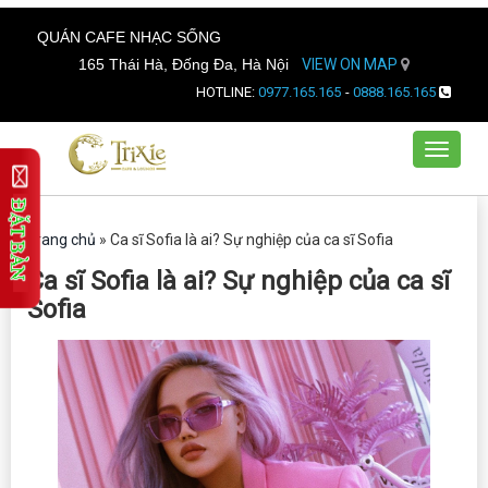
QUÁN CAFE NHẠC SỐNG
165 Thái Hà, Đống Đa, Hà Nội
VIEW ON MAP
HOTLINE:
0977.165.165
-
0888.165.165
Toggle
navigat
Trang chủ
»
Ca sĩ Sofia là ai? Sự nghiệp của ca sĩ Sofia
Ca sĩ Sofia là ai? Sự nghiệp của ca sĩ
Sofia