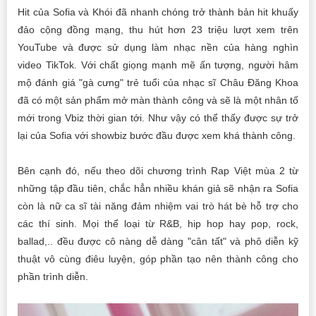
Hit của Sofia và Khói đã nhanh chóng trở thành bản hit khuấy
đảo cộng đồng mạng, thu hút hơn 23 triệu lượt xem trên
YouTube và được sử dụng làm nhạc nền của hàng nghìn
video TikTok. Với chất giọng mạnh mẽ ấn tượng, người hâm
mộ đánh giá "gà cưng" trẻ tuổi của nhạc sĩ Châu Đăng Khoa
đã có một sản phẩm mở màn thành công và sẽ là một nhân tố
mới trong Vbiz thời gian tới. Như vậy có thể thấy được sự trở
lại của Sofia với showbiz bước đầu được xem khá thành công.
Bên cạnh đó, nếu theo dõi chương trình Rap Việt mùa 2 từ
những tập đầu tiên, chắc hẳn nhiều khán giả sẽ nhận ra Sofia
còn là nữ ca sĩ tài năng đảm nhiệm vai trò hát bè hỗ trợ cho
các thí sinh. Mọi thể loại từ R&B, hip hop hay pop, rock,
ballad,.. đều được cô nàng dễ dàng "cân tất" và phô diễn kỹ
thuật vô cùng điêu luyện, góp phần tạo nên thành công cho
phần trình diễn.