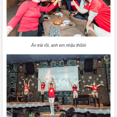
Ăn trái rồi, anh em nhậu thôiiii