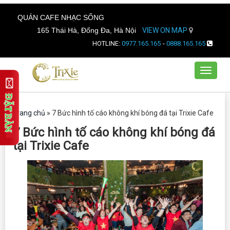
QUÁN CAFE NHẠC SỐNG
165 Thái Hà, Đống Đa, Hà Nội
VIEW ON MAP
HOTLINE:
0977.165.165
-
0888.165.165
Toggle
navigat
Trang chủ
»
7 Bức hình tố cáo không khí bóng đá tại Trixie Cafe
7 Bức hình tố cáo không khí bóng đá
tại Trixie Cafe