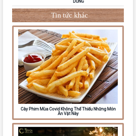
DŨNG
Tin tức khác
Cày Phim Mùa Covid Không Thể Thiếu Những Món
Ăn Vặt Này