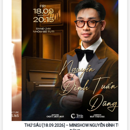
THỨ SÁU [18.09.2026] – MINISHOW NGUYỄN ĐÌNH TUẤN